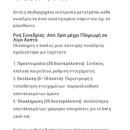
Αυτή η πειθαρχημένη νοοτροπία μετατρέπει κάθε
συνεδρία σε έναν υπολογισμένο σπριντ και όχι σε
μαραθώνιο.
Ροή Συνεδρίας: Από Spin μέχρι Πληρωμή σε
Λίγα Λεπτά
Ολόκληρος ο κύκλος μιας σύντομης συνεδρίας
σχεδιάστηκε για ταχύτητα:
Προετοιμασία (30 δευτερόλεπτα)
: Σύνδεση,
επιλογή παιχνιδιού, ρύθμιση στοιχήματος.
Εκτέλεση (5–10 λεπτά)
: Περιστροφή ή
τοποθέτηση στοιχημάτων· παρακολούθηση
αποτελεσμάτων άμεσα.
Ολοκλήρωση (30 δευτερόλεπτα)
: Ανασκόπηση
αποτελεσμάτων, γρήγορες αποφάσεις για re‑bet ή
cash out.