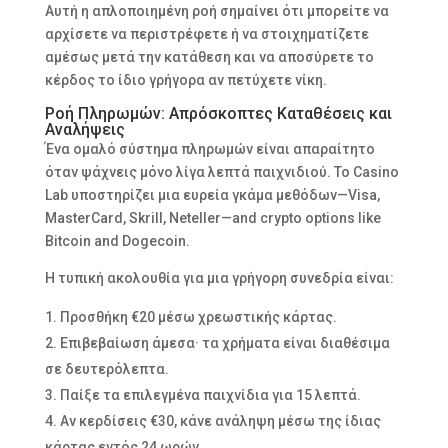
Αυτή η απλοποιημένη ροή σημαίνει ότι μπορείτε να
αρχίσετε να περιστρέφετε ή να στοιχηματίζετε
αμέσως μετά την κατάθεση και να αποσύρετε το
κέρδος το ίδιο γρήγορα αν πετύχετε νίκη.
Ροή Πληρωμών: Απρόσκοπτες Καταθέσεις και
Αναλήψεις
Ένα ομαλό σύστημα πληρωμών είναι απαραίτητο
όταν ψάχνεις μόνο λίγα λεπτά παιχνιδιού. Το Casino
Lab υποστηρίζει μια ευρεία γκάμα μεθόδων—Visa,
MasterCard, Skrill, Neteller—and crypto options like
Bitcoin and Dogecoin.
Η τυπική ακολουθία για μια γρήγορη συνεδρία είναι:
Προσθήκη €20 μέσω χρεωστικής κάρτας.
Επιβεβαίωση άμεσα· τα χρήματα είναι διαθέσιμα
σε δευτερόλεπτα.
Παίξε τα επιλεγμένα παιχνίδια για 15 λεπτά.
Αν κερδίσεις €30, κάνε ανάληψη μέσω της ίδιας
κάρτας εντός 24 ωρών.