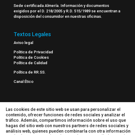
Sede certificada Almería. Información y documentos
exigidos por el D. 218/2005 y R.D. 515/1989 se encuentran a
disposición del consumidor en nuestras oficinas.
Textos Legales
Aviso legal
Politica de Privacidad
Politica de Cookies
Política de Calidad
Política de RR.SS.
Canal Ético
Contacto
Las cookies de este sitio web se usan para personalizar el
contenido, ofrecer funciones de redes sociales y analizar el
(+34) 950 275 599
tráfico. Además, compartimos información sobre el uso que
almeria@parquecentro.com
hagas del sitio web con nuestros partners de redes sociales y
análisis web, quienes pueden combinarla con otra información
(+34) 983 341 050