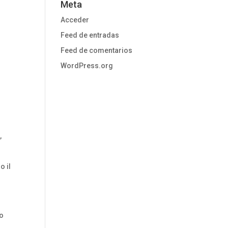
Meta
Acceder
Feed de entradas
Feed de comentarios
WordPress.org
,
o il
no