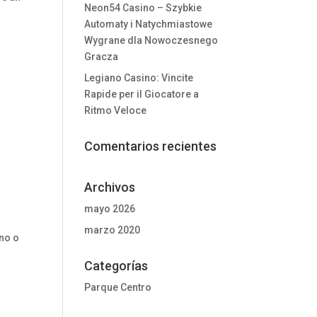
Neon54 Casino – Szybkie
Automaty i Natychmiastowe
Wygrane dla Nowoczesnego
Gracza
Legiano Casino: Vincite
Rapide per il Giocatore a
Ritmo Veloce
Comentarios recientes
Archivos
mayo 2026
marzo 2020
uno o
Categorías
Parque Centro