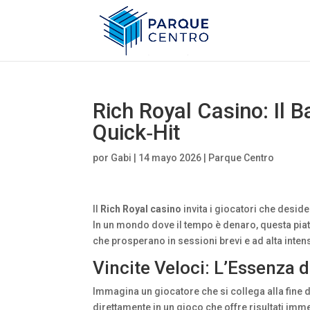
Rich Royal Casino: Il 
Quick‑Hit
por
Gabi
|
14 mayo 2026
|
Parque Centro
Il
Rich Royal casino
invita i giocatori che deside
In un mondo dove il tempo è denaro, questa piat
che prosperano in sessioni brevi e ad alta inte
Vincite Veloci: L’Essenza d
Immagina un giocatore che si collega alla fine 
direttamente in un gioco che offre risultati imme